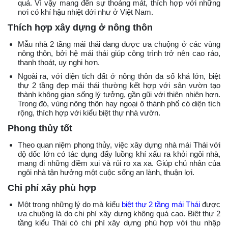
quả. Vì vậy mang đến sự thoáng mát, thích hợp với những
nơi có khí hậu nhiệt đới như ở Việt Nam.
Thích hợp xây dựng ở nông thôn
Mẫu nhà 2 tầng mái thái đang được ưa chuộng ở các vùng
nông thôn, bởi hệ mái thái giúp công trình trở nên cao ráo,
thanh thoát, uy nghi hơn.
Ngoài ra, với diện tích đất ở nông thôn đa số khá lớn, biệt
thự 2 tầng đẹp mái thái thường kết hợp với sân vườn tạo
thành không gian sống lý tưởng, gần gũi với thiên nhiên hơn.
Trong đó, vùng nông thôn hay ngoại ô thành phố có diện tích
rộng, thích hợp với kiểu biệt thự nhà vườn.
Phong thủy tốt
Theo quan niệm phong thủy, việc xây dựng nhà mái Thái với
độ dốc lớn có tác dụng đẩy luồng khí xấu ra khỏi ngôi nhà,
mang đi những điềm xui và rủi ro xa xa. Giúp chủ nhân của
ngôi nhà tận hưởng một cuộc sống an lành, thuận lợi.
Chi phí xây phù hợp
Một trong những lý do mà kiểu
biệt thự 2 tầng mái Thái
được
ưa chuộng là do chi phí xây dựng không quá cao. Biệt thự 2
tầng kiểu Thái có chi phí xây dựng phù hợp với thu nhập