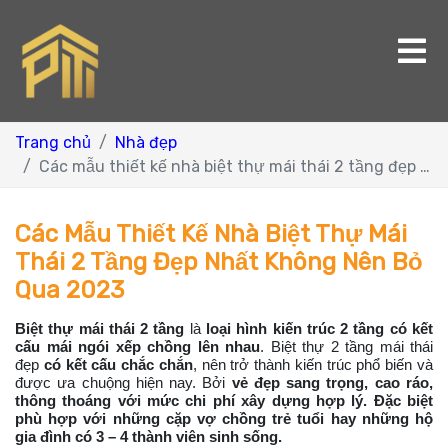
Trang chủ
Nhà đẹp
Các mẫu thiết kế nhà biệt thự mái thái 2 tầng đẹp nhất không nên bỏ qua 2023
Các Mẫu Thiết Kế Nhà Biệt Thự Mái
Thái 2 Tầng Đẹp Nhất Không Nên Bỏ
Qua 2023
Biệt thự mái thái 2 tầng
là
loại hình kiến trúc 2 tầng có kết
cấu mái ngói xếp chồng lên nhau
. Biệt thự 2 tầng mái thái
đẹp
có kết cấu chắc chắn
, nên trở thành kiến trúc phổ biến và
được ưa chuộng hiện nay. Bởi
vẻ đẹp sang trọng, cao ráo,
thông thoáng với mức chi phí xây dựng hợp lý. Đặc biệt
phù hợp với những cặp vợ chồng trẻ tuổi hay những hộ
gia đình có 3 – 4 thành viên sinh sống.