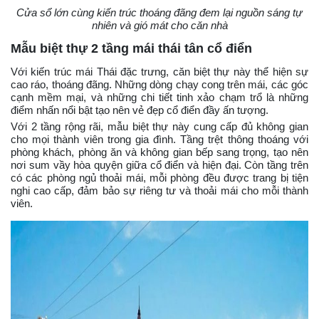
Cửa sổ lớn cùng kiến trúc thoáng đãng đem lại nguồn sáng tự
nhiên và gió mát cho căn nhà
Mẫu biệt thự 2 tầng mái thái tân cổ điển
Với kiến trúc mái Thái đặc trưng, căn biệt thự này thể hiện sự
cao ráo, thoáng đãng. Những dòng chạy cong trên mái, các góc
cạnh mềm mại, và những chi tiết tinh xảo chạm trổ là những
điểm nhấn nổi bật tạo nên vẻ đẹp cổ điển đầy ấn tượng.
Với 2 tầng rộng rãi, mẫu biệt thự này cung cấp đủ không gian
cho mọi thành viên trong gia đình. Tầng trệt thông thoáng với
phòng khách, phòng ăn và không gian bếp sang trọng, tạo nên
nơi sum vầy hòa quyện giữa cổ điển và hiện đại. Còn tầng trên
có các phòng ngủ thoải mái, mỗi phòng đều được trang bị tiện
nghi cao cấp, đảm bảo sự riêng tư và thoải mái cho mỗi thành
viên.