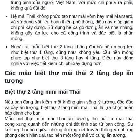
trung bình của người Việt Nam, với mức chi phí vừa phải,
không quá đắt đỏ.
Hệ mái Thái không phức tạp như mái vòm hay mái Mansard,
và sử dụng vật liệu hoàn thiện phổ thông, điều này giúp giảm
chi phí xây dựng. Sử dụng hệ xà gồ đơn giản và nhẹ nhàng,
không gây áp lực cho cả công trình và đặc biệt là phần
móng.
Ngoài ra, mẫu biệt thự 2 tầng không đòi hỏi nền móng lớn
như biệt thự 1 tầng, cũng như không yêu cầu nền móng
phức tạp như biệt thự 3 tầng hay 4 tầng. Điều này đồng
nghĩa với việc tiết kiệm chi phí xây dựng hơn.
Các mẫu biệt thự mái thái 2 tầng đẹp ấn
tượng
Biệt thự 2 tầng mini mái Thái
Nếu bạn đang tìm kiếm một không gian sống lý tưởng, độc đáo
và đầy ấn tượng, biệt thự 2 tầng mini mái Thái là lựa chọn hoàn
hảo dành cho bạn
Mẫu biệt thự mini mái Thái ấn tượng, thu hút từ mái thái
cong xung quanh đến những chi tiết tinh xảo từ ban công. Sự
kết hợp hài hòa giữa những đường nét truyền thống và những
phong cách hiện đại, tạo nên một tổng thể vô cùng ấn tượng.