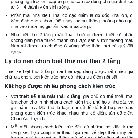
phòng ngủ trở lên, đáp ứng nhu cầu sử dụng cho gia đình có
từ 3 – 4 thành viên sinh sống.
Phần mái nhà kiểu Thái có đặc điểm là độ đốc khá lớn, đi
kèm đỉnh chóp nhọn. Điều này tạo sự thông thoáng cho ngôi
nhà vào mùa hè, giữ ấm vào mùa đông.
Nhà biệt thự 2 tầng mái Thái thường được thiết kế phần
không gian phía trước thành khu vực sân vườn thoáng mát.
Nên rất được ưa chuộng ở vùng nông thôn, nơi có quỹ đất
rộng.
Lý do nên chọn biệt thự mái thái 2 tầng
Thiết kế biệt thự 2 tầng mái thái đẹp đang được rất nhiều gia
chủ lựa chọn, bởi kiến trúc này có nhiều ưu điểm nổi bật:
Kết hợp được nhiều phong cách kiến trúc
Với
thiết kế nhà mái thái 2 tầng
, gia chủ có thể thoải mái
lựa chọn cho mình phong cách kiến trúc phù hợp nhu cầu và
gu thẩm mỹ. Mái thái là loại mái rất dễ để kết hợp với các
phong cách kiến trúc khác nhau như cổ điển, tân cổ điển,
Châu Âu, hiện đại….
Mỗi một phong cách kiến trúc đều có những nét đặc trưng
riêng kết hợp cùng mái thái. Tạo nên vẻ đẹp thẩm mỹ ấn
tượng, phù hợp với gu thẩm mỹ của gia chủ cũng như diện