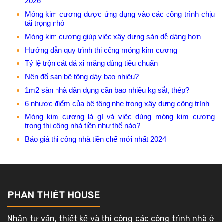
2026
Móng kim cương được ứng dụng vào các công trình chịu
tải trọng nhỏ
Móng kim cương giúp việc xây dựng sàn dễ dàng hơn
Hướng dẫn quy trình thi công móng kim cương
Tỷ lệ trộn cát đá xi măng đúng tiêu chuẩn
Nên đổ sàn bê tông dày bao nhiêu?
1m2 sàn nhà dân dụng cần bao nhiêu kg sắt, thép?
6 nhược điểm của bê tông nhẹ trong xây dựng công trình
Móng kim cương là gì và việc dùng móng kim cương
trong thi công nhà tiền như thế nào?
Báo giá thi công nhà tiền chế mới nhất 2024
PHAN THIẾT HOUSE
Nhận tư vấn, thiết kế và thi công các công trình nhà ở