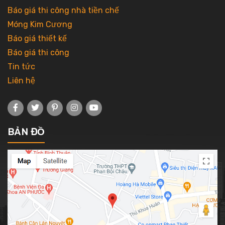
Báo giá thi công nhà tiền chế
Móng Kim Cương
Báo giá thiết kế
Báo giá thi công
Tin tức
Liên hệ
BẢN ĐỒ