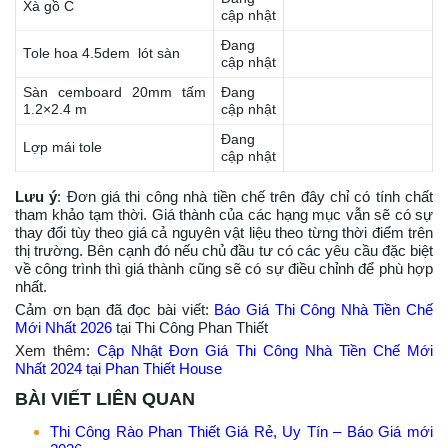
Xà gồ C
cập nhật
Đang
Tole hoa 4.5dem lót sàn
cập nhật
Sàn cemboard 20mm tấm
Đang
1.2×2.4 m
cập nhật
Đang
Lợp mái tole
cập nhật
Lưu ý
: Đơn giá thi công nhà tiền chế trên đây chỉ có tính chất
tham khảo tạm thời. Giá thành của các hạng mục vẫn sẽ có sự
thay đổi tùy theo giá cả nguyên vật liệu theo từng thời điểm trên
thị trường. Bên cạnh đó nếu chủ đầu tư có các yêu cầu đặc biệt
về công trình thì giá thành cũng sẽ có sự điều chỉnh để phù hợp
nhất.
Cảm ơn bạn đã đọc bài viết:
Báo Giá Thi Công Nhà Tiền Chế
Mới Nhất 2026
tại Thi Công Phan Thiết
Xem thêm:
Cập Nhật Đơn Giá Thi Công Nhà Tiền Chế Mới
Nhất 2024 tại Phan Thiết House
BÀI VIẾT LIÊN QUAN
Thi Công Rào Phan Thiết Giá Rẻ, Uy Tín – Báo Giá mới