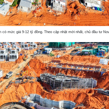
ện có mức giá 9-12 tỷ đồng. Theo cập nhật mới nhất, chủ đầu tư No