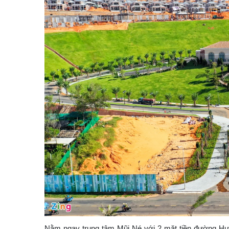
Nằm ngay trung tâm Mũi Né với 2 mặt tiền đường Huỳ