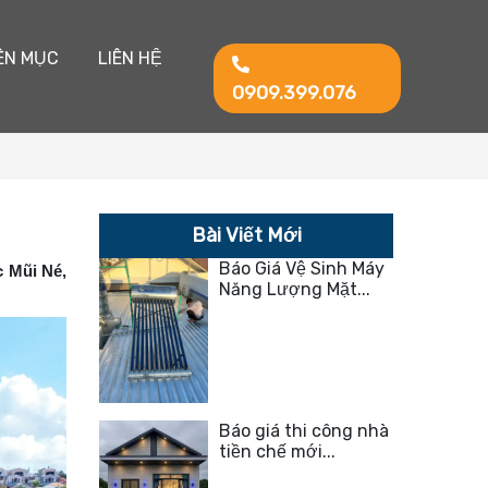
ÊN MỤC
LIÊN HỆ
0909.399.076
Bài Viết Mới
Báo Giá Vệ Sinh Máy
c Mũi Né,
Năng Lượng Mặt...
Báo giá thi công nhà
tiền chế mới...