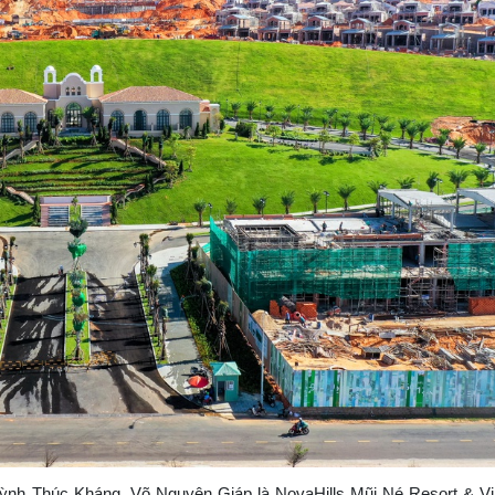
nh Thúc Kháng, Võ Nguyên Giáp là NovaHills Mũi Né Resort & Vil