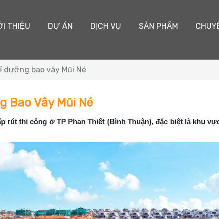
ỚI THIỆU
DỰ ÁN
DỊCH VỤ
SẢN PHẨM
CHUY
ỉ dưỡng bao vây Mũi Né
g Bao Vây Mũi Né
 rút thi công ở TP Phan Thiết (Bình Thuận), đặc biệt là khu vự