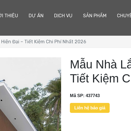
ỚI THIỆU
DỰ ÁN
DỊCH VỤ
SẢN PHẨM
CHUY
Hiện Đại – Tiết Kiệm Chi Phí Nhất 2026
Mẫu Nhà Lắ
Tiết Kiệm C
Mã SP:
437743
Liên hệ báo giá