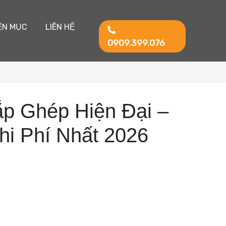
ÊN MỤC
LIÊN HỆ
0909.399.076
p Ghép Hiện Đại –
hi Phí Nhất 2026