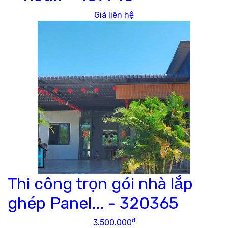
Giá liên hệ
Thi công trọn gói nhà lắp
ghép Panel... -
320365
đ
3.500.000