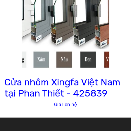
Cửa nhôm Xingfa Việt Nam
tại Phan Thiết -
425839
Giá liên hệ