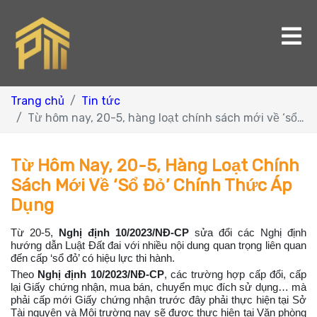
Trang chủ
Tin tức
Từ hôm nay, 20-5, hàng loạt chính sách mới về ‘sổ đỏ’ chính thức áp dụng
Từ Hôm Nay, 20-5, Hàng Loạt Chính
Sách Mới Về ‘sổ Đỏ’ Chính Thức Áp
Dụng
Từ 20-5,
Nghị định 10/2023/NĐ-CP
sửa đổi các Nghị định
hướng dẫn Luật Đất đai với nhiều nội dung quan trọng liên quan
đến cấp ‘sổ đỏ’ có hiệu lực thi hành.
Theo
Nghị định 10/2023/NĐ-CP
, các trường hợp cấp đổi, cấp
lại Giấy chứng nhận, mua bán, chuyển mục đích sử dụng… mà
phải cấp mới Giấy chứng nhận trước đây phải thực hiện tại Sở
Tài nguyên và Môi trường nay sẽ được thực hiện tại Văn phòng