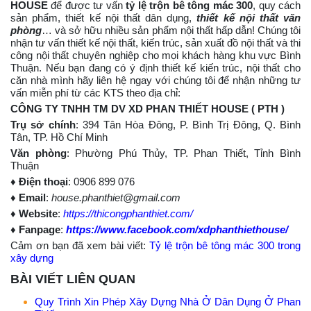
HOUSE
để được tư vấn
tỷ lệ trộn bê tông mác 300
, quy cách
sản phẩm, thiết kế nội thất dân dụng,
thiết kế nội thất văn
phòng
… và sở hữu nhiều sản phẩm nội thất hấp dẫn! Chúng tôi
nhận tư vấn thiết kế nội thất, kiến trúc, sản xuất đồ nội thất và thi
công nội thất chuyên nghiệp cho mọi khách hàng khu vực Bình
Thuận. Nếu bạn đang có ý định thiết kế kiến trúc, nội thất cho
căn nhà mình hãy liên hệ ngay với chúng tôi để nhận những tư
vấn miễn phí từ các KTS theo địa chỉ:
CÔNG TY TNHH TM DV XD PHAN THIẾT HOUSE ( PTH )
Trụ sở chính
: 394 Tân Hòa Đông, P. Bình Trị Đông, Q. Bình
Tân, TP. Hồ Chí Minh
Văn phòng
: Phường Phú Thủy, TP. Phan Thiết, Tỉnh Bình
Thuận
♦
Điện thoại
: 0906 899 076
♦
Email
:
house.
phanthiet@gmail.com
♦
Website
:
https://thicongphanthiet.com/
♦
Fanpage
:
https://www.facebook.com/xdphanthiethouse/
Cảm ơn bạn đã xem bài viết:
Tỷ lệ trộn bê tông mác 300 trong
xây dựng
BÀI VIẾT LIÊN QUAN
Quy Trình Xin Phép Xây Dựng Nhà Ở Dân Dụng Ở Phan