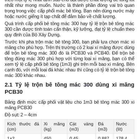
nhất như mong muốn. Nước là thành phần đóng vai trò quan
trọng trong việc cấp phối mác bê tông. Bạn nên dùng nước máy
hoặc nước giếng ít tạp chất để đảm bảo về chất lượng.
Quá trình cấp phối bê tông mác 300 hay tỷ lệ trộn bê tông mác
300 cần được tính toán cẩn thận, kỹ lưỡng, đạt tỷ lệ chuẩn theo
quy định của Bộ Xây Dựng.
Trước khi pha trộn mác bê tông 300, bạn phải lựa chọn mác xi
măng cho phù hợp. Trên thị trường có 2 loại xi măng được dùng
để trộn bê tông mác 300 đó là PCB30 và PCB40. Để trộn bê
tông đúng mác 300 phù hợp với từng loại xi măng, bạn có thể
xem tỷ lệ cấp phối bê tông (1m3) ghi trên mỗi bao xi măng. Bên
cạnh đó, với mỗi loại đá khác nhau thì cũng có tỷ lệ trộn bê tông
mác 300 khác nhau.
2.1 Tỷ lệ trộn bê tông mác 300 dùng xi măng
PCB30
Bảng định mức cấp phối vật liệu cho 1m3 bê tông mác 300 xi
măng PCB30
Độ sụt: 2 – 4cm
Kích thước đá
Xi măng
Cát vàng
Đá
Nước
(cm)
(kg)
(m3)
(m3)
(lít)
1×2
450
0,45
0,887
178,4