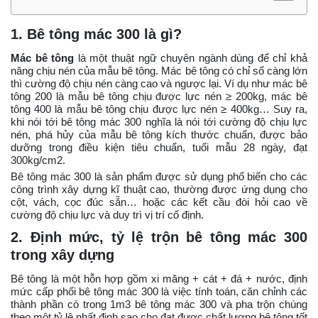
1. Bê tông mác 300 là gì?
Mác bê tông
là một thuật ngữ chuyên ngành dùng để chỉ khả
năng chịu nén của mẫu bê tông. Mác bê tông có chỉ số càng lớn
thì cường độ chịu nén càng cao và ngược lại. Ví dụ như mác bê
tông 200 là mẫu bê tông chịu được lực nén ≥ 200kg, mác bê
tông 400 là mẫu bê tông chịu được lực nén ≥ 400kg… Suy ra,
khi nói tới bê tông mác 300 nghĩa là nói tới cường độ chịu lực
nén, phá hủy của mẫu bê tông kích thước chuẩn, được bảo
dưỡng trong điều kiện tiêu chuẩn, tuổi mẫu 28 ngày, đạt
300kg/cm2.
Bê tông mác 300 là sản phẩm được sử dụng phổ biến cho các
công trình xây dựng kĩ thuật cao, thường được ứng dụng cho
cột, vách, cọc đúc sẵn… hoặc các kết cầu đòi hỏi cao về
cường độ chịu lực và duy trì vị trí cố định.
2. Định mức, tỷ lệ trộn bê tông mác 300
trong xây dựng
Bê tông là một hỗn hợp gồm xi măng + cát + đá + nước, định
mức cấp phối bê tông mác 300 là việc tính toán, căn chỉnh các
thành phần có trong 1m3 bê tông mác 300 và pha trộn chúng
theo một tỷ lệ nhất định sao cho đạt được chất lượng bê tông tốt