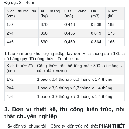
Độ sụt: 2 – 4cm
Kích thước đá
Xi măng
Cát vàng
Đá
Nước
(cm)
(kg)
(m3)
(m3)
(lít)
1×2
370
0,448
0,838
185
2×4
350
0,455
0,849
175
4×6
330
0,459
0,864
165
1 bao xi măng khối lượng 50kg, lấy đơn vị là thùng sơn 18L ta
có bảng quy đổi công thức trộn như sau:
Kích thước đá
Công thức trộn bê tông mác 300 (xi măng x
(cm)
cát x đá x nước)
1×2
1 bao x 3,4 thùng x 6,3 thùng x 1,4 thùng
2×4
1 bao x 3,6 thùng x 6,7 thùng x 1,4 thùng
4×6
1 bao x 3,9 thùng x 7,3 thùng x 1,4 thùng
3. Đơn vị thiết kế, thi công kiến trúc, nội
thất chuyên nghiệp
Hãy đến với chúng tôi – Công ty kiến trúc nội thất
PHAN THIẾT