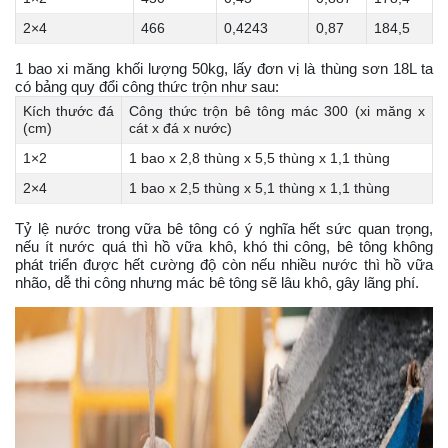
2×4
466
0,4243
0,87
184,5
1 bao xi măng khối lượng 50kg, lấy đơn vị là thùng sơn 18L ta
có bảng quy đổi công thức trộn như sau:
Kích thước đá
Công thức trộn bê tông mác 300 (xi măng x
(cm)
cát x đá x nước)
1×2
1 bao x 2,8 thùng x 5,5 thùng x 1,1 thùng
2×4
1 bao x 2,5 thùng x 5,1 thùng x 1,1 thùng
Tỷ lệ nước trong vữa bê tông có ý nghĩa hết sức quan trọng,
nếu ít nước quá thì hồ vữa khô, khó thi công, bê tông không
phát triển được hết cường độ còn nếu nhiều nước thì hồ vữa
nhão, dễ thi công nhưng mác bê tông sẽ lâu khô, gây lãng phí.