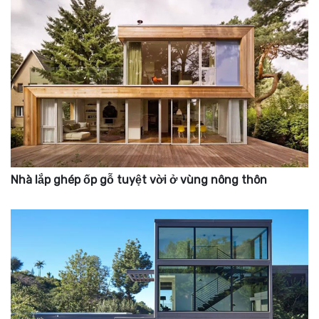
Nhà lắp ghép ốp gỗ tuyệt vời ở vùng nông thôn