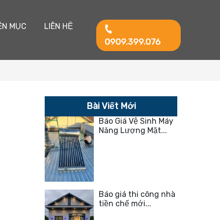
ÊN MỤC
LIÊN HỆ
0909.399.076
Bài Viết Mới
Báo Giá Vệ Sinh Máy
Năng Lượng Mặt...
Báo giá thi công nhà
tiền chế mới...