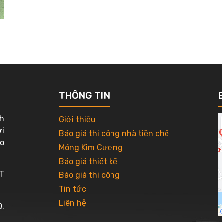
THÔNG TIN
nh
Giới thiệu
ới
Báo giá thi công nhà tiền chế
ho
Móng Kim Cương
Báo giá thiết kế
T
Báo giá thi công
Tin tức
Liên hệ
Q.