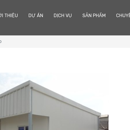
ỚI THIỆU
DỰ ÁN
DỊCH VỤ
SẢN PHẨM
CHUY
p